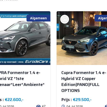
Algemeen
Alge
bij @Amra Cars NIEUWEGEIN
RA Formentor 1.4 e-
Cupra Formentor 1.4 e-
rid VZ *1ste
Hybrid VZ Copper
genaar*Leer*Ambiente*
Edition|PANO|FULL
OPTIONS
€22.600,-
€29.500,-
s :
Prijs :
47
0 Jul 2026
04 Jul 2026