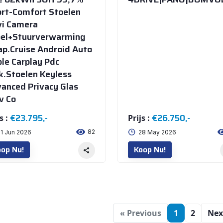
rt-Comfort Stoelen
vi Camera
oel+Stuurverwarming
p.Cruise Android Auto
le Carplay Pdc
k.Stoelen Keyless
anced Privacy Glas
v Co
€23.795,-
€26.750,-
s :
Prijs :
82
1 Jun 2026
28 May 2026
op Nu!
Koop Nu!
« Previous
1
2
Nex