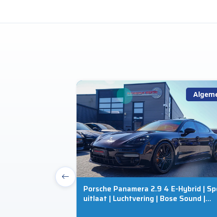
Algemeen
Algem
tion Competition
Porsche Panamera 2.9 4 E-Hybrid | Sp
uitlaat | Luchtvering | Bose Sound |
ne|RS
Schuifdak | Luxe Leder | SportChrono |