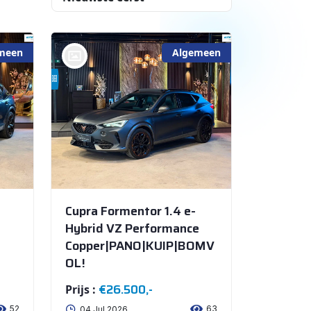
meen
Algemeen
bij @Amra Cars NIEUWEGEIN
Cupra Formentor 1.4 e-
Hybrid VZ Performance
Copper|PANO|KUIP|BOMV
OL!
€26.500,-
Prijs :
52
63
04 Jul 2026