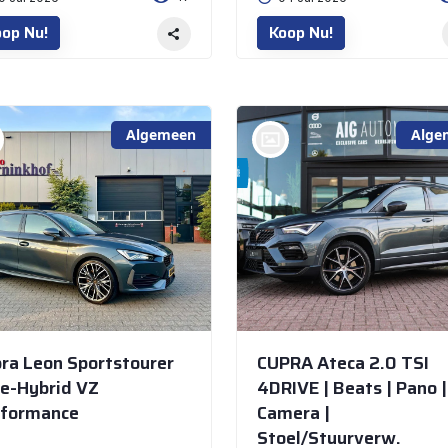
op Nu!
Koop Nu!
Algemeen
Alge
bij @AIG Automotive
Bunschoten Spakenburg
ra Leon Sportstourer
CUPRA Ateca 2.0 TSI
 e-Hybrid VZ
4DRIVE | Beats | Pano |
rformance
Camera |
Stoel/Stuurverw.