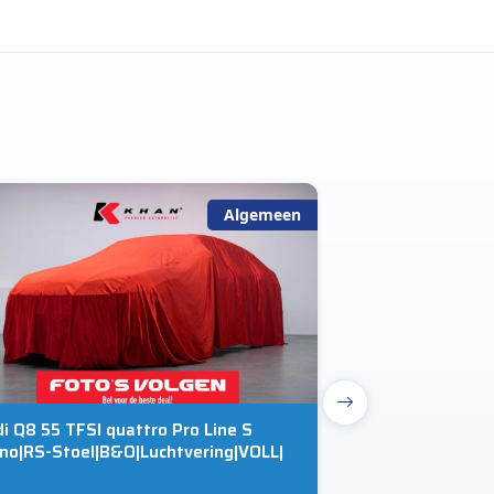
Algemeen
i Q8 55 TFSI quattro Pro Line S
Land Rover Rang
no|RS-Stoel|B&O|Luchtvering|VOLL|
SVR | Carbon Pac
576PK | 360 cam |