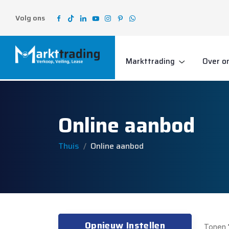
Volg ons
Markttrading
Over o
Online aanbod
Thuis
Online aanbod
Opnieuw Instellen
Tonen