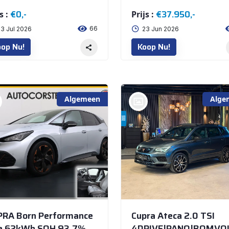
€0,-
€37.950,-
s :
Prijs :
66
3 Jul 2026
23 Jun 2026
op Nu!
Koop Nu!
Algemeen
Alge
bij @Amra Cars NIEUWEGEIN
PRA Born Performance
Cupra Ateca 2.0 TSI
e 62kWh SOH 93,7%
4DRIVE|PANO|BOMVO