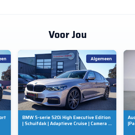
Voor Jou
een
Algemeen
ort
BMW 5-serie 520i High Executive Edition
Aud
| Schuifdak | Adaptieve Cruise | Camera |
|Pa
Nappa Leder | Origineel NL | Dealer