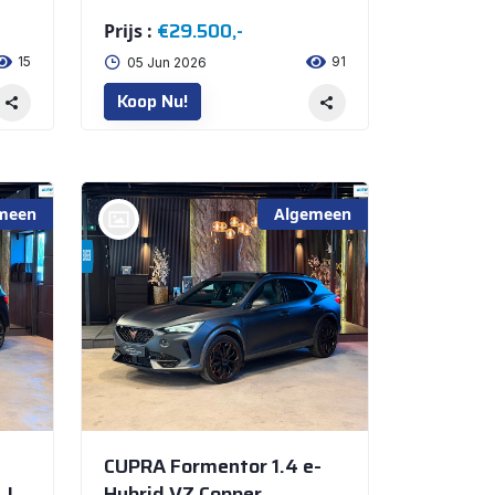
€29.500,-
Prijs :
15
91
05 Jun 2026
Koop Nu!
meen
Algemeen
bij @Amra Cars NIEUWEGEIN
CUPRA Formentor 1.4 e-
L!
Hybrid VZ Copper