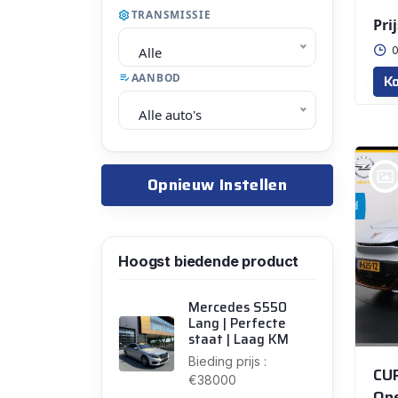
TRANSMISSIE
Prij
Alle
0
AANBOD
Ko
Alle auto's
Opnieuw Instellen
bij @Auto Corsten BV
MARIAHOUT
Hoogst biedende product
Mercedes S550
Lang | Perfecte
staat | Laag KM
Bieding prijs :
CU
€38000
On