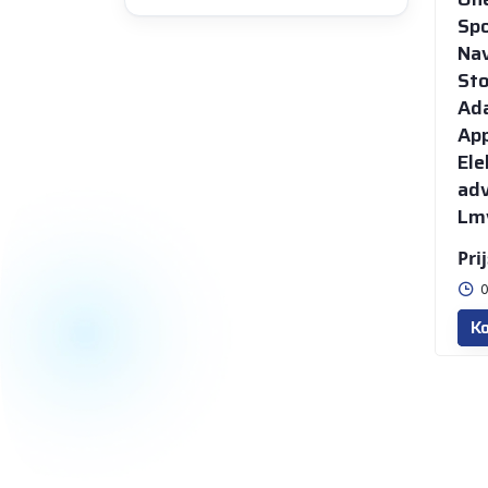
Spo
Na
St
Ada
App
Ele
adv
Lm
Prij
0
Ko