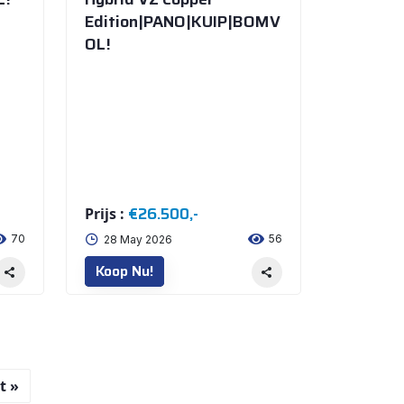
Edition|PANO|KUIP|BOMV
OL!
€26.500,-
Prijs :
70
56
28 May 2026
Koop Nu!
t »