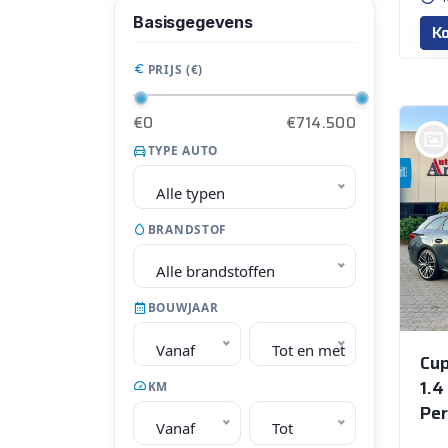
Basisgegevens
Ko
PRIJS (€)
€0
€714.500
TYPE AUTO
bij @Auto Arninkhof V.O.F.
Alle typen
WEERSELO
BRANDSTOF
Alle brandstoffen
BOUWJAAR
Vanaf
Tot en met
Cup
1.4
KM
Pe
Vanaf
Tot