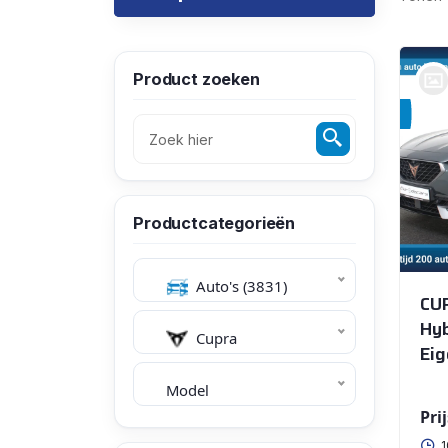
Product zoeken
bij @Eurodecars
Automobielhandel b.v.
KERKRADE
Productcategorieën
Auto's (3831)
CUP
Hyb
Cupra
Ei
Model
Prij
1