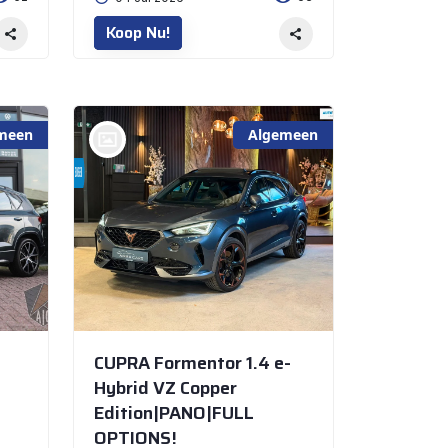
Koop Nu!
meen
Algemeen
bij @Amra Cars NIEUWEGEIN
CUPRA Formentor 1.4 e-
Hybrid VZ Copper
Edition|PANO|FULL
OPTIONS!